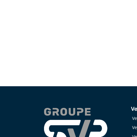
Adresse
25 Chemin du Tremblay,
Boucherville, QC J4B 7L6
Ve
Ve
Ve
Ve