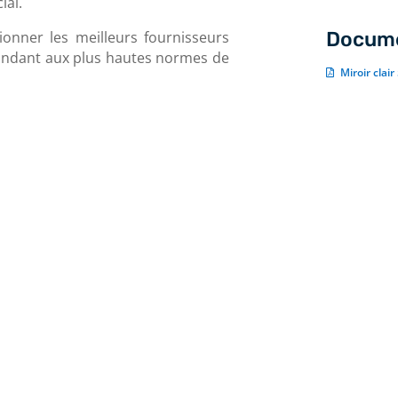
ial.
Docume
onner les meilleurs fournisseurs
épondant aux plus hautes normes de
Miroir clai
u
Les applications du miroir
clair
a
À l’intérieur, il est possible d’utiliser le miroir
s
clair pratiquement partout, que le projet soit
i
résidentiel ou commercial. Il est même
possible de l’intégrer dans la fabrication de
meubles. On le voit notamment en tant que
miroirs utilitaires et décoratifs ou, encore,
comme miroir dans les salles de gym ou
dosserets.