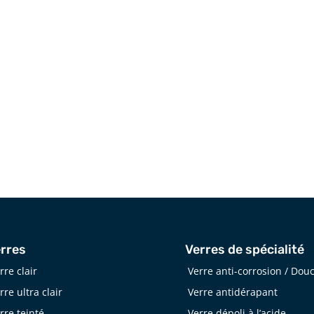
Téléphone
514 940-6451
rres
Verres de spécialité
rre clair
Verre anti-corrosion / Dou
rre ultra clair
Verre antidérapant
rre teinté
Verre dépoli à l’acide