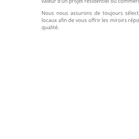
valeur d’un projet résidentiel ou commerc
Nous nous assurons de toujours sélecti
locaux afin de vous offrir les miroirs r
qualité.
Les caractéristiques d
miroir clair
Le miroir clair est un produit réputé pour s
polyvalence et sa qualité, offert à un prix trè
abordable. C’est également un matériau qu
rehausse l’aménagement d’une pièce.