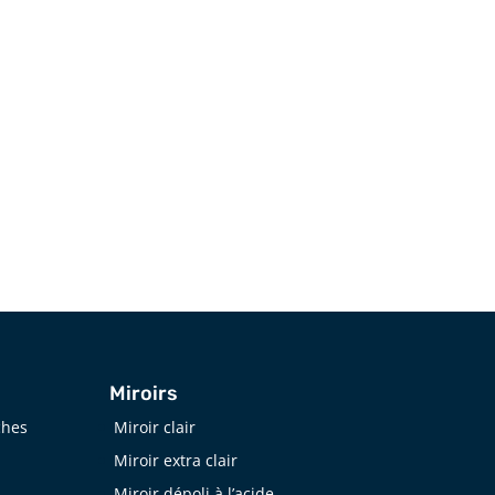
spécialistes de Groupe SVR
.
Courriel
info@groupesvr.com
Miroirs
ches
Miroir clair
Miroir extra clair
Miroir dépoli à l’acide