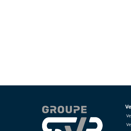
facettes, selon les besoins du projet.
Adresse
25 Chemin du Tremblay,
Boucherville, QC J4B 7L6
Ve
Ve
Ve