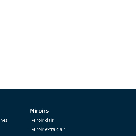
d’informations,
n’hésitez pas à contacter le
Groupe SVR
.
Courriel
info@groupesvr.com
Miroirs
ches
Miroir clair
Miroir extra clair