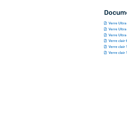
Docume
Verre Ultra
Verre Ultra
Verre Ultra
Verre clair
Verre clair
Verre clair
u
Les applications du verre
dépoli à l’acide
x
Le verre dépoli à l’acide est utilisé en extérieur
à
comme en intérieur. Il convient parfaitement
e
pour les cloisons de bureaux, les garde-corps
s
ainsi qu’en façade d’un édifice. C’est un verre
e
qui est aussi tout indiqué lors de la conception
s
de portes de douche. Il est utilisé dans un