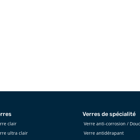
contexte résidentiel ou commercial.
Téléphone
514 940-6451
rres
Verres de spécialité
rre clair
Verre anti-corrosion / Dou
rre ultra clair
Verre antidérapant