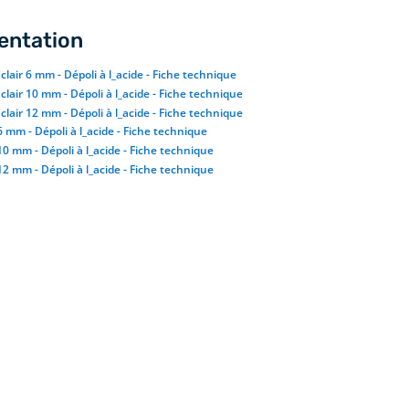
ntation
 clair 6 mm - Dépoli à l_acide - Fiche technique
 clair 10 mm - Dépoli à l_acide - Fiche technique
 clair 12 mm - Dépoli à l_acide - Fiche technique
 6 mm - Dépoli à l_acide - Fiche technique
 10 mm - Dépoli à l_acide - Fiche technique
 12 mm - Dépoli à l_acide - Fiche technique
Les disponibilités du verre
dépoli à l’acide
Nos verres dépolis à l’acide sont disponibles
dans les tailles jusqu’à 100″ x 144″, et dans les
épaisseurs de 6, 10 et 12 mm. D’autres
épaisseurs sont disponibles sur demande. Ce
verre est disponible dans une teinte claire,
extra claire, grise et bronze. Pour plus